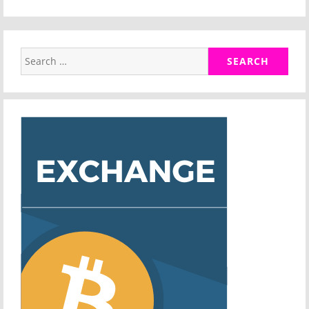
Search
for: