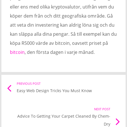
eller ens med olika kryptovalutor, utifrån vem du
köper dem från och ditt geografiska område. Gå
att veta din investering kan aldrig löna sig och du
kan släppa alla dina pengar. Så till exempel kan du
köpa R5000 värde av bitcoin, oavsett priset på
bitcoin
, den första dagen i varje månad.
Post
PREVIOUS POST
Previo
Easy Web Design Tricks You Must Know
post
navigation
link
NEXT POST
Nex
Advice To Getting Your Carpet Cleaned By Chem-
Pos
Dry
link